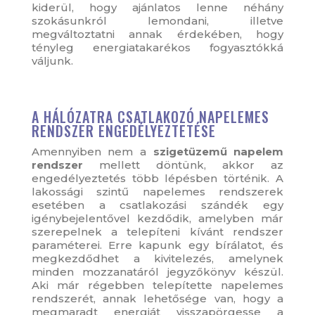
kiderül, hogy ajánlatos lenne néhány
szokásunkról lemondani, illetve
megváltoztatni annak érdekében, hogy
tényleg energiatakarékos fogyasztókká
váljunk.
A HÁLÓZATRA CSATLAKOZÓ NAPELEMES
RENDSZER ENGEDÉLYEZTETÉSE
Amennyiben nem a
szigetüzemű napelem
rendszer
mellett döntünk, akkor az
engedélyeztetés több lépésben történik. A
lakossági szintű napelemes rendszerek
esetében a csatlakozási szándék egy
igénybejelentővel kezdődik, amelyben már
szerepelnek a telepíteni kívánt rendszer
paraméterei. Erre kapunk egy bírálatot, és
megkezdődhet a kivitelezés, amelynek
minden mozzanatáról jegyzőkönyv készül.
Aki már régebben telepítette napelemes
rendszerét, annak lehetősége van, hogy a
megmaradt energiát visszapörgesse a