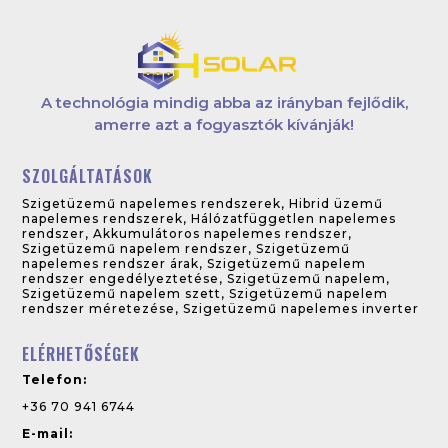
A technológia mindig abba az irányban fejlődik,
amerre azt a fogyasztók kívánják!
SZOLGÁLTATÁSOK
Szigetüzemű napelemes rendszerek
,
Hibrid üzemű
napelemes rendszerek
,
Hálózatfüggetlen napelemes
rendszer
,
Akkumulátoros napelemes rendszer
,
Szigetüzemű napelem rendszer
,
Szigetüzemű
napelemes rendszer árak
,
Szigetüzemű napelem
rendszer engedélyeztetése
,
Szigetüzemű napelem
,
Szigetüzemű napelem szett
,
Szigetüzemű napelem
rendszer méretezése
,
Szigetüzemű napelemes inverter
ELÉRHETŐSÉGEK
Telefon:
+36 70 941 6744
E-mail: