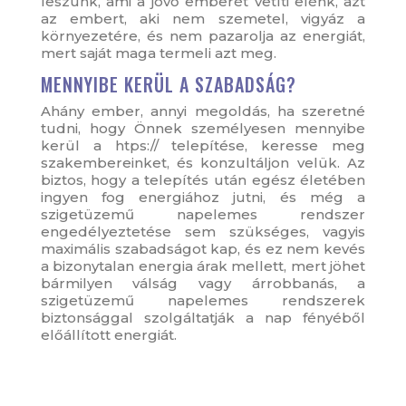
leszünk, ami a jövő emberét vetíti elénk, azt
az embert, aki nem szemetel, vigyáz a
környezetére, és nem pazarolja az energiát,
mert saját maga termeli azt meg.
MENNYIBE KERÜL A SZABADSÁG?
Ahány ember, annyi megoldás, ha szeretné
tudni, hogy Önnek személyesen mennyibe
kerül a htps:// telepítése, keresse meg
szakembereinket, és konzultáljon velük. Az
biztos, hogy a telepítés után egész életében
ingyen fog energiához jutni, és még a
szigetüzemű napelemes rendszer
engedélyeztetése sem szükséges, vagyis
maximális szabadságot kap, és ez nem kevés
a bizonytalan energia árak mellett, mert jöhet
bármilyen válság vagy árrobbanás, a
szigetüzemű napelemes rendszerek
biztonsággal szolgáltatják a nap fényéből
előállított energiát.