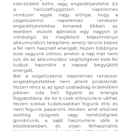
szerződést kötni, vagy engedélyeztetni. Ez
a
hálózatfüggetlen napelemes
rendszer
egyik nagy előnye, hogy a
szigetüzemű napelemes rendszer
engedélyeztetése kimarad. Ebben az
esetben viszont ajánlatos egy nagyon jó
minőségű és megfelelő teljesítményű
akkumulátort telepíteni, amely tárolni képes
a fel nem használt energiát, hiszen többnyire
este vagyunk otthon, amikor a nap már nem
süt, de az akkumulátor segítségével este fel
tudjuk használni a nappal begyűjtött
energiát.
Bár a szigetüzemű napelemes rendszer
engedélyeztetése nem jelent problémát,
hiszen nincs is, az igazi szabadság érdekében
jobban oda kell figyelni az energia
fogyasztásra, de ez is csak előnyünkre válhat,
hiszen sokkal tudatosabban fogunk élni, és
nem fogunk pazarolni. Minden, amit elsőnek
esetleg nyűgnek vagy nehézségnek
gondolunk, a saját hasznunkra válik a
későbbiekben, és olyan felhasználók