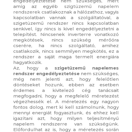
engedélyeztetése nem szükséges, mert
amíg az egyéb
szigtüzemű napelem
rendszerek
csatlakoznak a hálózathoz, vagyis
kapcsolatban vannak a szolgáltatóval, a
szigetüzemű rendszer nincs kapcsolatban
senkivel, így nincs is kivel engedélyeztetni a
telepítést. Nincsenek inverterre vonatkozó
megkötések, nincs szükség mérőóra
cserére, ha nincs szolgáltató, amihez
csatlakozik, nincs semmilyen megkötés, ez a
rendszer a saját maga termelt energiára
hagyatkozik.
Az, hogy a
szigetüzemű napelemes
rendszer engedélyeztetése
nem szükséges,
még nem jelenti azt, hogy felelőtlen
döntéseket hozunk, ebben az esetben
érdemes a kivitelező cég tanácsait
megfogadni, hogy a megfelelő méretezést
végezhessék el. A méretezés egy nagyon
fontos dolog, mert ki kell számolnunk, hogy
mennyi energiát fogyasztunk, és ehhez kell
igazítani azt, hogy milyen teljesítményű
napelem rendszerre van szükségünk.
Előfordulhat az is, hogy a méretezés során