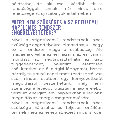
hálózatba, de aki csak később élt a
lehetőséggel, annak már nincs erre
lehetősége az új szabályok értelmében.
MIÉRT NEM SZÜKSÉGES A SZIGETÜZEMŰ
NAPELEMES RENDSZER
ENGEDÉLYEZTETÉSE?
Mivel a szigetüzemű rendszernek nincs
szüksége engedélyekre, elmondhatjuk, hogy
ez a rendszer maga a szabadság. Aki
magáénak vallja az én házam, az én váram
mondást, az megtapasztalhatja az igazi
függetlenséget, valamint jelentősen
csökkentheti az ökológiai lábnyomát, hiszen
bármilyen típusú napelemes rendszerről van
szó, minden esetben egy környezetbarát
megoldásról beszélhetünk, mely nem
szennyezi a levegőt, pusztán a nap erejéből
veszi az energiát, ami napjainkban a legjobb
megoldás az energia megteremtésére.
Mivel a szigetüzemű rendszernek nincs
szüksége hálózatra, és teljesen önállóan
termeli meg az energiát, ezért nincs is kivel