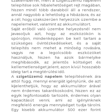
szakemberrel, mert a szigetüzemű napelem
telepítése sok hibalehetőséget rejt magában,
hiszen minél több darabból áll a rendszer,
annál nagyobb a lehetőség a hibázásra, és az
a cél, hogy szakszerűen helyezzük üzembe a
napelemeket, valamint az akkumulátort.
Saját erőből való üzembe helyezésnél nem
javasoljuk azt, hogy az eszközökön is
spóroljon, mindenképpen be kell tartani a
szükséges óvintézkedéseket, és a saját
telepítés nem mehet a minőség rovására,
vagyis ne a legolcsóbb eszközöket
használjuk, hiszen ha azok bármelyike
meghibásodik, az jelentős költséget és
kellemetlenséget jelent, azon kívül hosszabb
ideig tart a megtérülési idő.
A
szigetüzemű napelem
telepítésének ára
attól függ, mennyi energiát igénylünk, de azt
kijelenthetjük, hogy az akkumulátor árával
nem érdemes takarékoskodni, hiszen ez az
egyik legfontosabb tartozék, érdemes olyan
kapacitásút venni, ami az igényinknek
megfelelő energia mennyiséget tudja tárolni.
Egy kisebb akkumulátor 500 ezer forint