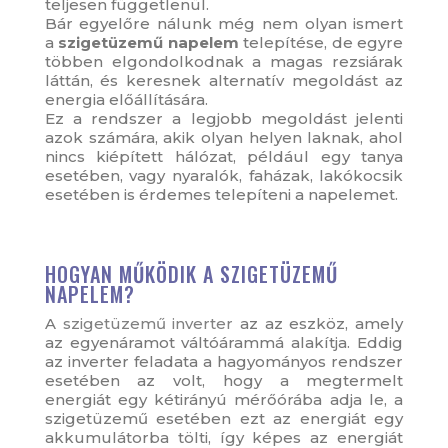
teljesen függetlenül.
Bár egyelőre nálunk még nem olyan ismert
a
szigetüzemű napelem
telepítése, de egyre
többen elgondolkodnak a magas rezsiárak
láttán, és keresnek alternatív megoldást az
energia előállítására.
Ez a rendszer a legjobb megoldást jelenti
azok számára, akik olyan helyen laknak, ahol
nincs kiépített hálózat, például egy tanya
esetében, vagy nyaralók, faházak, lakókocsik
esetében is érdemes telepíteni a napelemet.
HOGYAN MŰKÖDIK A SZIGETÜZEMŰ
NAPELEM?
A
szigetüzemű inverter
az az eszköz, amely
az egyenáramot váltóárammá alakítja. Eddig
az inverter feladata a hagyományos rendszer
esetében az volt, hogy a megtermelt
energiát egy kétirányú mérőórába adja le, a
szigetüzemű esetében ezt az energiát egy
akkumulátorba tölti, így képes az energiát