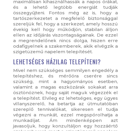
maximálisan kihasználhassák a napos órákat,
és a lehető legtöbb energiát tudják
összegyűjteni. Fontos még az is, hogy a
tartószerkezetet a megfelelő biztonsággal
szereljük fel, hogy a szerkezet, amely hosszú
évekig kell hogy működjön, stabilan álljon
ellen az időjárás viszontagságainak. De ezzel
a megrendelőnek nincs dolga, hiszen erre
odafigyelnek a szakemberek, akik elvégzik a
szigetüzemű napelem telepítését.
LEHETSÉGES HÁZILAG TELEPÍTENI?
Mivel nem szükséges semmilyen engedély a
telepítéshez, és mérőóra cserére sincs
szükség, mint a hagyományos esetben,
valamint a magas eszközárak sokakat arra
ösztönöznek, hogy saját maguk végezzék el
a telepítést. Elvileg ez lehetséges, egy ügyes
villanyszerelő, ha betartja az útmutatóban
szereplő tennivalókat, sikeresen el tudja
végezni a munkát, ezzel megspórolhatja a
munkadíjat. Ám mindenképpen azt
javasoljuk, hogy konzultáljon egy hozzáértő