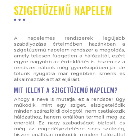
SZIGETÜZEMŰ NAPELEM
A
napelemes rendszer
ek
legújabb
szabályozása értelmében hazánkban a
szigetüzemű napelem rendszer a megoldás,
amely teljesen független a hálózattól, ezért
egyre nagyobb az érdeklődés is, hiszen ez a
rendszer nálunk még gyerekcipőben jár, de
tőlünk nyugatra már régebben ismerik és
alkalmazzák ezt az eljárást.
MIT JELENT A SZIGETÜZEMŰ NAPELEM?
Ahogy a neve is mutatja, ez a rendszer úgy
működik, mint egy sziget, elszigetelődik
minden szárazföldi dologtól, nem csatlakozik
hálózathoz, hanem önállóan termeli meg az
energiát. Ez nagy szabadságot biztosít, és
még az engedélyeztetésre sincs szükség,
hiszen önállóan működik, minden hálózattól