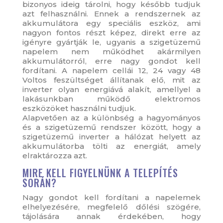
bizonyos ideig tárolni, hogy később tudjuk
azt felhasználni. Ennek a rendszernek az
akkumulátora egy speciális eszköz, ami
nagyon fontos részt képez, direkt erre az
igényre gyártják le, ugyanis a szigetüzemű
napelem nem működhet akármilyen
akkumulátorról, erre nagy gondot kell
fordítani. A napelem cellái 12, 24 vagy 48
Voltos feszültséget állítanak elő, mit az
inverter olyan energiává alakít, amellyel a
lakásunkban működő elektromos
eszközöket használni tudjuk.
Alapvetően az a különbség a hagyományos
és a szigetüzemű rendszer között, hogy a
szigetüzemű inverter a hálózat helyett az
akkumulátorba tölti az energiát, amely
elraktározza azt.
MIRE KELL FIGYELNÜNK A TELEPÍTÉS
SORÁN?
Nagy gondot kell fordítani a napelemek
elhelyezésére, megfelelő dőlési szögére,
tájolására annak érdekében, hogy