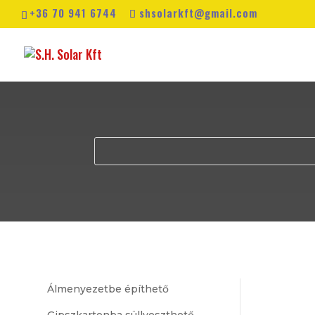
+36 70 941 6744
shsolarkft@gmail.com
Álmenyezetbe építhető
Gipszkartonba süllyeszthető