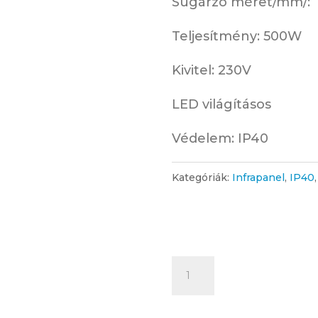
Sugárzó méret/mm/
Teljesítmény: 500W
Kivitel: 230V
LED világításos
Védelem: IP40
Kategóriák:
Infrapanel
,
IP40
LED
világításos
infrapanel