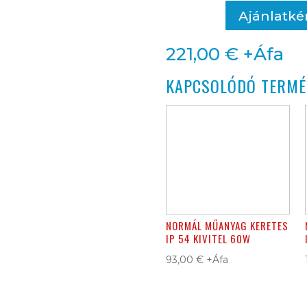
500W
Ajánlatké
mennyiség
221,00
€
+Áfa
KAPCSOLÓDÓ TERMÉ
NORMÁL MŰANYAG KERETES
IP 54 KIVITEL 60W
93,00
€
+Áfa