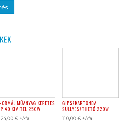
rés
KEK
NORMÁL MŰANYAG KERETES
GIPSZKARTONBA
IP 40 KIVITEL 250W
SÜLLYESZTHETŐ 220W
124,00
€
+Áfa
110,00
€
+Áfa