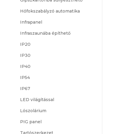
Hőfokszabályzó automatika
Infrapanel
Infraszaunába építhető
IP20
IP30
IP40
IP54
IP67
LED világítással
Lószolárium
PIG panel
Tartószerkezet