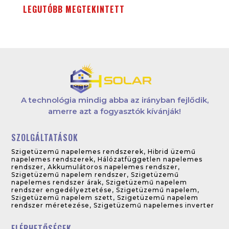
LEGUTÓBB MEGTEKINTETT
A technológia mindig abba az irányban fejlődik,
amerre azt a fogyasztók kívánják!
SZOLGÁLTATÁSOK
Szigetüzemű napelemes rendszerek
,
Hibrid üzemű
napelemes rendszerek
,
Hálózatfüggetlen napelemes
rendszer
,
Akkumulátoros napelemes rendszer
,
Szigetüzemű napelem rendszer
,
Szigetüzemű
napelemes rendszer árak
,
Szigetüzemű napelem
rendszer engedélyeztetése
,
Szigetüzemű napelem
,
Szigetüzemű napelem szett
,
Szigetüzemű napelem
rendszer méretezése
,
Szigetüzemű napelemes inverter
ELÉRHETŐSÉGEK