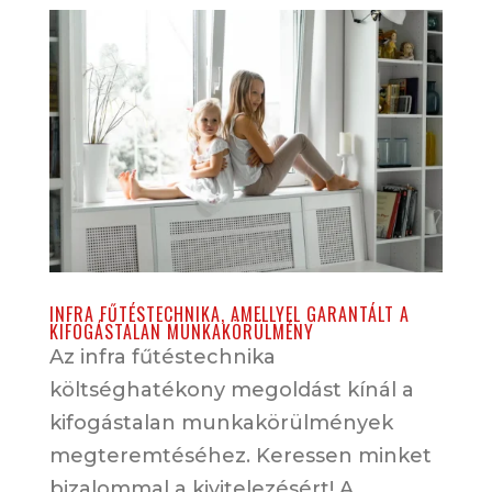
INFRA FŰTÉSTECHNIKA, AMELLYEL GARANTÁLT A
KIFOGÁSTALAN MUNKAKÖRÜLMÉNY
Az infra fűtéstechnika
költséghatékony megoldást kínál a
kifogástalan munkakörülmények
megteremtéséhez. Keressen minket
bizalommal a kivitelezésért! A