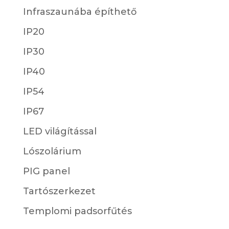
Infraszaunába építhető
IP20
IP30
IP40
IP54
IP67
LED világítással
Lószolárium
PIG panel
Tartószerkezet
Templomi padsorfűtés